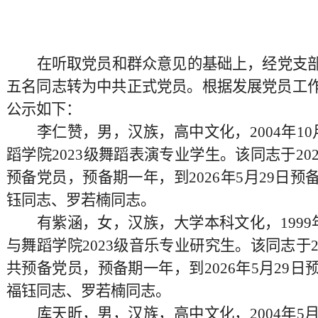
在听
取
党员和群众意见的基础上，经
党
支
五名
同志转为中共正式党员。根据发展党员工
公示如下：
李仁赞
，
男
，
汉
族，
高中
文化，
200
4
年
1
0
蹈学院
202
3
级
舞蹈表演专业学生
。该同志于
20
预备党员
，预备期一年，到
2026
年
5
月
29
日预
钰同志、罗若楠同志
。
有紫涵
，
女
，
汉
族，
大学本科
文化，
1999
与舞蹈学院
202
3
级
音乐
专业
研究
生
。该同志于
共预备党员
，预备期一年，到
2026
年
5
月
29
日
福钰同志、罗若楠同志
。
库天昕
，
男
，
汉
族，
高中
文化，
200
4
年
5