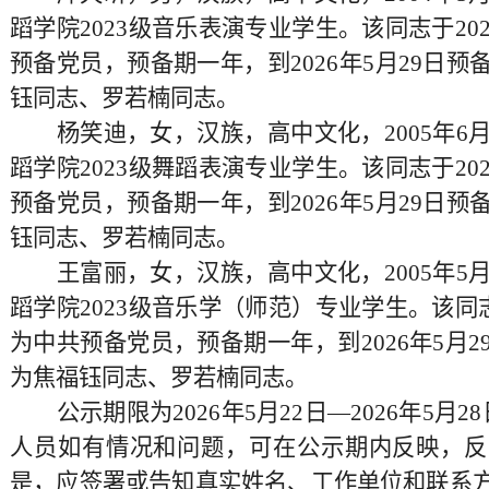
蹈学院
202
3
级
音乐
表演专业学生
。该同志于
20
预备党员
，预备期一年，到
2026
年
5
月
29
日预
钰同志、罗若楠同志
。
杨笑迪
，
女
，
汉
族，
高中
文化，
200
5
年
6
蹈学院
202
3
级
舞蹈表演专业学生
。该同志于
20
预备党员
，预备期一年，到
2026
年
5
月
29
日预
钰同志、罗若楠同志
。
王富丽
，
女
，
汉
族，
高中
文化，
200
5
年
5
蹈学院
202
3
级
音乐学（师范）
专业学生
。该同
为
中共预备党员
，预备期一年，到
2026
年
5
月
2
为
焦福钰同志、罗若楠同志
。
公示
期限为
2026
年
5
月
22
日
—
2026
年
5
月
2
8
人员
如有情况和问题，可在公示期内反映，反
是，应签署或告知真实姓名、工作单位和联系