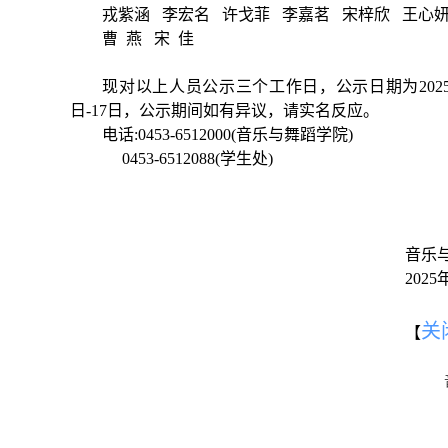
戎紫涵
李宏名
许戈菲
李嘉茗
宋梓欣
王心
曹
燕
宋
佳
现对以上人员公示三个工作日，公示日期为
20
日-17日，公示期间如有异议，请实名反应。
电话:
0453-6512000(音乐与舞蹈学院)
0453-6512088(学生处)
音乐
2025
关
【