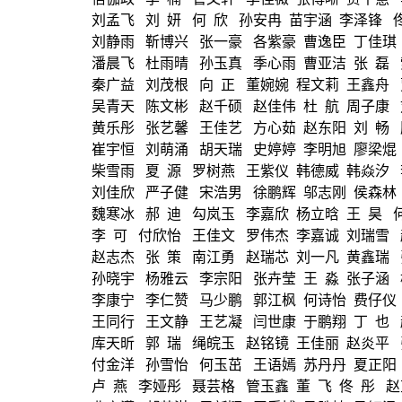
刘孟飞
刘
妍
何
欣
孙安冉
苗宇涵
李泽锋
刘静雨
靳博兴
张一豪
各紫豪
曹逸臣
丁佳琪
潘晨飞
杜雨晴
孙玉真
季心雨
曹亚洁
张
磊
秦广益
刘茂根
向
正
董婉婉
程文莉
王鑫舟
吴青天
陈文彬
赵千硕
赵佳伟
杜
航
周子康
黄乐彤
张艺馨
王佳艺
方心茹
赵东阳
刘
畅
崔宇恒
刘萌涌
胡天瑞
史婷婷
李明旭
廖梁焜
柴雪雨
夏
源
罗树燕
王紫仪
韩德威
韩焱汐
刘佳欣
严子健
宋浩男
徐鹏辉
邬志刚
侯森林
魏寒冰
郝
迪
勾岚玉
李嘉欣
杨立晗
王
昊
李
可
付欣怡
王佳文
罗伟杰
李嘉诚
刘瑞雪
赵志杰
张
策
南江勇
赵瑞芯
刘一凡
黄鑫瑞
孙晓宇
杨雅云
李宗阳
张卉莹
王
淼
张子涵
李康宁
李仁赞
马少鹏
郭江枫
何诗怡
费仔仪
王同行
王文静
王艺凝
闫世康
于鹏翔
丁
也
库天昕
郭
瑞
绳皖玉
赵铭镜
王佳丽
赵炎平
付金洋
孙雪怡
何玉茁
王语嫣
苏丹丹
夏正阳
卢
燕
李娅彤
聂芸格
管玉鑫
董
飞
佟
彤
赵