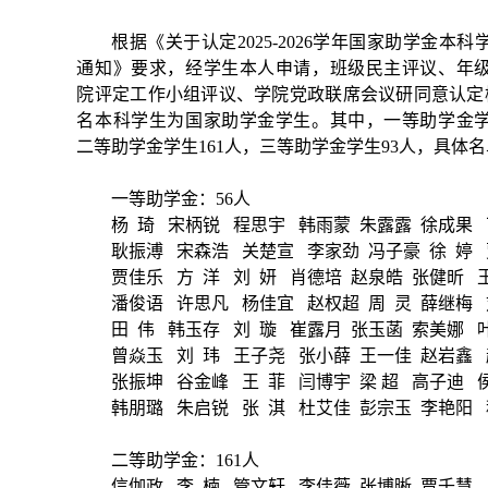
根据《关于认定
202
5
-202
6
学年
国家助学金
本科
通知》要求，经学生本人申请，班级民主评议、年
院评定工作小组评议、学院党政联席会议研同意认定
名本科学生为
国家助学金
学生。其中，
一等助学金
二等助学金
学生
161
人，
三等助学金
学生
93
人，具体名
一等助学金：
56人
杨
琦
宋柄锐
程思宇
韩雨蒙
朱露露
徐成果
耿振溥
宋森浩
关楚宣
李家劲
冯子豪
徐
婷
贾佳乐
方
洋
刘
妍
肖德培
赵泉皓
张健昕
潘俊语
许思凡
杨佳宜
赵权超
周
灵
薛继梅
田
伟
韩玉存
刘
璇
崔露月
张玉菡
索美娜
曾焱玉
刘
玮
王子尧
张小薛
王一佳
赵岩鑫
张振坤
谷金峰
王
菲
闫博宇
梁
超
高子迪
韩朋璐
朱启锐
张
淇
杜艾佳
彭宗玉
李艳阳
二等助学金：
161人
信伽政
李
楠
管文轩
李佳薇
张博晰
贾千慧