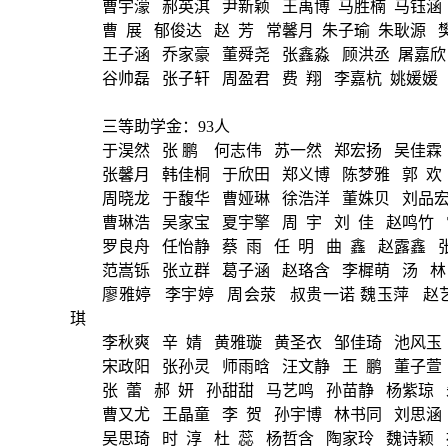
曹宇濛
郝英淇
尹新颖
王禹博
马胜楠
马钰涵
曹
展
郁俊达
赵
芳
常馨月
朱子瑜
朱耿源
王子涵
乔家豪
董舜尧
张鑫淼
顾洪丞
屠嘉欣
谷帅磊
张子轩
周盈君
费
翔
李嘉杭
姚媛媛
三等助学金：
93人
于淏然
张
鹏
何志伟
苏一然
郑宏扬
吴佳霖
张馨月
韩佳桐
于欣田
郑义博
陈梦雅
郭
欢
周晓龙
于馥华
曹娅琳
徐浩洋
董姝贝
刘品
曹琳浩
吴家宝
夏宇擎
周
宇
刘
佳
赵鸣竹
罗良舟
任怡静
蔡
雨
任
明
曲
鑫
赵露鑫
范嵩铄
张立群
葛子涵
赵珞含
李樨萌
汤
林
廖雅婷
李宇婷
周会荥
叔贵一诺
魏玉萍
赵
琪
李秋爽
辛
婧
黄雅璇
黄圣衣
邹佳琦
池风玉
宋政阳
张孙灵
师雨晗
汪文静
王
鹏
董子萱
张
蕾
郝
妍
孙甜甜
马艺鸣
孙苗静
杨紫琼
曹又尤
王晶童
李
贺
孙宇博
林书同
刘思涵
吴思琦
时
淳
杜
蕊
杨哲含
陶家玲
魏诗颖