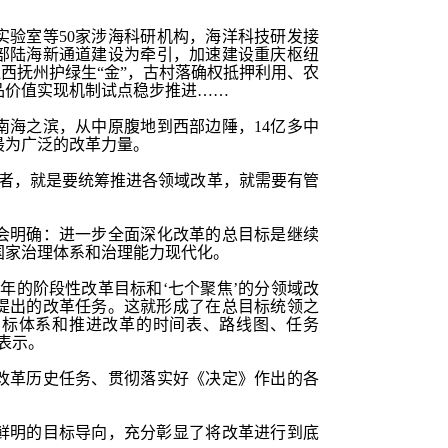
实验室等
50家涉海科研机构，海洋科技研发接
部陆海新通道建设为牵引，加速建设重庆枢纽
江西抚州护绿生“金”，古村落确权抵押利用、农
品价值实现机制试点稳步推进……
南海之滨，从中原腹地到西部边陲，
14亿多中
最为广泛的改革力量。
面者，就是要统筹推进各领域改革，就需要有管
会明确：进一步全面深化改革的总目标是继续
国家治理体系和治理能力现代化。
5年的阶段性改革目标和‘七个聚焦’的分领域改
》提出的改革任务。这就形成了在总目标统领之
目标体系和推进改革的时间表、路线图、任务
表示。
改革历史任务、贯彻落实好《决定》作出的各
。
鲜明的目标导向，充分彰显了将改革进行到底