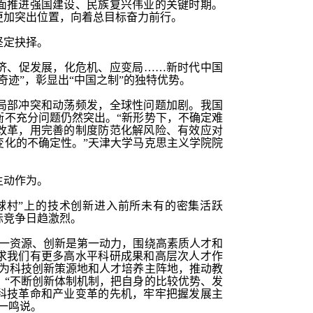
面推进强国建设、民族复兴伟业的关键时期。
更加突出位置，向着总目标奋力前行。
坚定抉择。
济、促发展，化危机、应变局
……新时代中国
奇迹”，彰显出“中国之制”的独特优势。
局部冲突和动荡频发，全球性问题加剧。我国
衡不充分问题仍然突出。
“新形势下，不确定难
改革，用完善的制度防范化解风险、有效应对
变化的不确定性。”天津大学马克思主义学院院
主动作为。
地球村”上的技术创新进入前所未有的密集活跃
际竞争日趋激烈。
第一资源、创新是第一动力，围绕高素质人才和
求我们有更多高水平科研成果和高层次人才作
成为科技创新策源地和人才培养主阵地，推动教
。“不断创新体制机制，把自身的比较优势、发
科技革命和产业变革的先机，牢牢把握发展主
一鸣说。