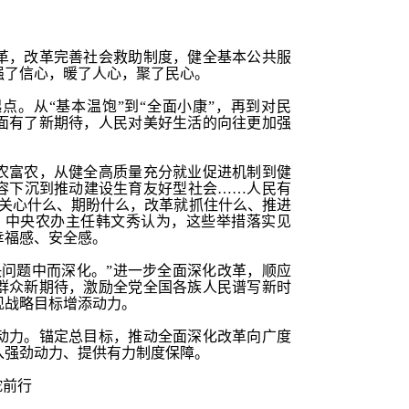
革，改革完善社会救助制度，健全基本公共服
强了信心，暖了人心，聚了民心。
起点。从
“基本温饱”到“全面小康”，再到对民
面有了新期待，人民对美好生活的向往更加强
农富农，从健全高质量充分就业促进机制到健
容下沉到推动建设生育友好型社会
……人民有
姓关心什么、期盼什么，改革就抓住什么、推进
、中央农办主任韩文秀认为，这些举措落实见
幸福感、安全感。
决问题中而深化。”进一步全面深化改革，顺应
群众新期待，激励全党全国各族人民谱写新时
现战略目标增添动力。
动力。锚定总目标，推动全面深化改革向广度
入强劲动力、提供有力制度保障。
舵前行