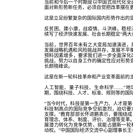
当前和今后一个时期是以中国式现代化全
面对新形势新任务，必须自觉把改革摆在
这是立足纷繁复杂的国际国内形势作出的
反贫困、建小康，战疫情、斗洪峰，稳经
续写了经济快速发展、社会长期稳定“两大
当前，世界百年未有之大变局加速演进，
发展战略机遇和风险挑战并存，发展不平
预料因素增多，要求我们进一步全面深化
挑战，努力以自身工作的确定性应对形势
长颜晓峰说。
这是在新一轮科技革命和产业变革面前的
人工智能、量子科技、生命科学
……“
期，围绕科技、人才、标准、规则等的国
“当今时代，科技是第一生产力、人才是
科技制高点的国际竞争空前激烈，迫切要
支撑。”教育部部长怀进鹏表示，要围绕
育理念、体系、制度、评价、治理等变革
展潜力转化为竞争优势，就能占据新一轮
动权。”中国国际经济交流中心副理事长王