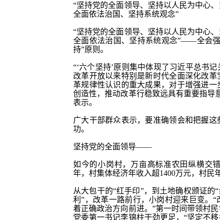
“坚持党的全面领导、坚持以人民为中心
全面依法治国、坚持系统观念”
“坚持党的全面领导、坚持以人民为中心
全面依法治国、坚持系统观念”——全会
持”原则。
“‘六个坚持’原则集中体现了习近平总书
改革开放以来特别是新时代全面深化改革
革规律性认识的重大成果，对于增强进一
创造性，推动改革行稳致远具有重要指导
表示。
广大干部群众表示，要准确领会和把握这
功。
坚持党的全面领导
——
如今的小岗村，万亩高标准农田纵横交
年，村集体经济年收入超
1400万元，村民
从大包干的
“红手印”，到土地确权颁证的
利”，改革一路前行，小岗村迎来巨变。
着正确政治方向前进。”第一时间带领村
党委第一书记李锦柱干劲更足，“坚定不