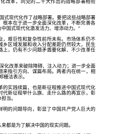
深化改革，同党的二十大作出的战略部署相衔
中国式现代化作了战略部署。要把这些战略部署
，根本在于进一步全面深化改革，不断完善各
为中国式现代化激发活力、增添动力。”
业，艰巨性和复杂性前所未有。市场体系仍不
城乡区域发展和收入分配差距仍然较大，民生
路上，仍有不少问题矛盾要化解、不少改革任
面深化改革来破除障碍、注入动力；进一步全面
题来指引方向、谋篇布局。两者内在统一，相
郑栅洁表示。
革的实践续篇，也是新征程推进中国式现代化
时代新征程举什么旗、走什么路的再宣示，彰
命担当。
鲜明的问题导向，彰显了中国共产党人巨大的
从来都是为了解决中国的现实问题。