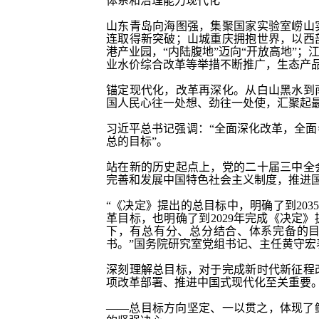
体系和治理能力现代化”
山东青岛向海图强，集聚国家实验室崂山
连取得新突破；山城重庆拥抱世界，以西
港产业园，“内陆腹地”迈向“开放高地”；
业水价综合改革等举措不断推广，生态产
锚定现代化，改革再深化。从白山黑水到
国人民心往一处想、劲往一处使，汇聚起
习近平总书记强调：
“全面深化改革，全
总的目标”。
站在新的历史起点上，党的二十届三中全
完善和发展中国特色社会主义制度，推进
“《决定》提出的总目标中，明确了到203
革目标，也明确了到2029年完成《决定
下，有总有分、总分结合、体系完备的
书。”国务院研究室党组书记、主任黄守宏
深刻理解总目标，对于完成新时代新征程
项改革部署、推进中国式现代化至关重要
——总目标方向坚定、一以贯之，体现了