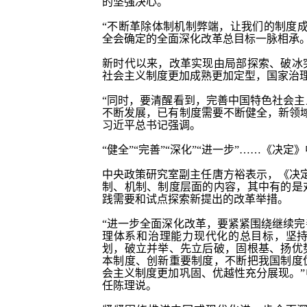
的坚强决心。
“不断革除体制机制弊端，让我们的制度
全会确定的全面深化改革总目标一脉相承
新时代以来，改革实现由局部探索、破冰
社会主义制度更加成熟更加定型，国家治
“同时，要清醒看到，完善中国特色社会
不断发展，已有制度需要不断健全，新领
习近平总书记强调。
“健全”“完善”“深化”“进一步”……《决
中央政策研究室副主任唐方裕表示，《决
制、机制、制度层面的内容，其中有的是
践需要和试点探索新提出的改革举措。
“进一步全面深化改革，要紧紧围绕继续
理体系和治理能力现代化的总目标，坚
划，破立并举、先立后破，固根基、扬优
本制度、创新重要制度，不断把我国制度
会主义制度更加巩固、优越性充分展现。
任陈理说。