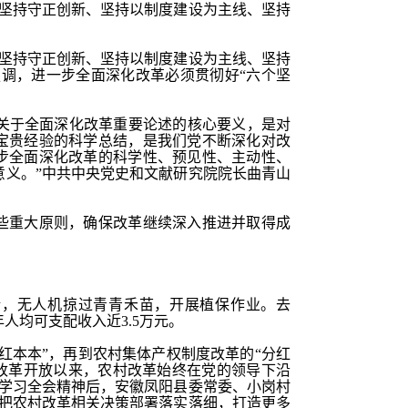
、坚持守正创新、坚持以制度建设为主线、坚持
、坚持守正创新、坚持以制度建设为主线、坚持
强调，进一步全面深化改革必须贯彻好“六个坚
记关于全面深化改革重要论述的核心要义，是对
宝贵经验的科学总结，是我们党不断深化对改
步全面深化改革的科学性、预见性、主动性、
意义。”中共中央党史和文献研究院院长曲青山
些重大原则，确保改革继续深入推进并取得成
错，无人机掠过青青禾苗，开展植保作业。去
年人均可支配收入近3.5万元。
“红本本”，再到农村集体产权制度改革的“分红
“改革开放以来，农村改革始终在党的领导下沿
民学习全会精神后，安徽凤阳县委常委、小岗村
移把农村改革相关决策部署落实落细，打造更多