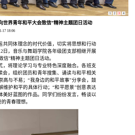
1
2
3
4
向世界青年和平大会致信”精神主题团日活动
1-17 18:06
运共同体理念的时代价值，切实将思想和行动
至12日，音乐与舞蹈学院各年级团支部相继开展
致信”精神主题团日活动。
式，将理论学习与专业特色深度融合。各班支
诵读会，组织团员和青年搜集、诵读与和平相关
崇高与不易；“我身边的和平故事”分享会，鼓
解维护和平的具体行动；“和平愿景”创意表达
体美好蓝图的作品。同学们纷纷发言，畅谈以
姿的青春理想。