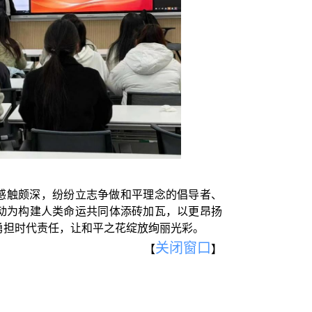
感触颇深，纷纷立志争做和平理念的倡导者、
动为构建人类命运共同体添砖加瓦，以更昂扬
勇担时代责任，让和平之花绽放绚丽光彩。
关闭窗口
【
】