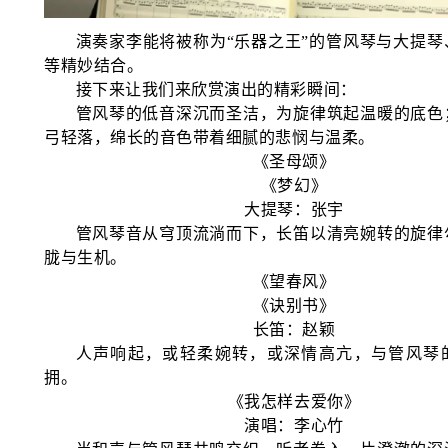
演奏家李能将被称为
“乐器之王”的管风琴与大提
等精妙结合。
接下来让我们来欣赏演出的精彩瞬间：
管风琴的低音深沉而圣洁，为旋律筑起温暖的底色
弓轻落，绵长的音色带着细腻的悲悯与温柔。
《圣母颂》
《梦幻》
大提琴：张宇
管风琴音从穹顶流淌而下，长笛以清亮婉转的旋律
胧与生机。
《望春风》
《诀别书》
长笛：赵颖
人声响起，或轻柔婉转，或深情高亢，与管风琴
拥。
《我怎样去爱你》
演唱：李心竹