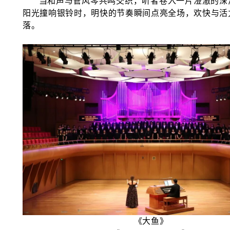
当和声与管风琴共鸣交织，听者卷入一片澄澈的深
阳光撞响银铃时，明快的节奏瞬间点亮全场，欢快与活
落。
《大鱼》