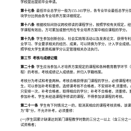
学校提出提前毕业申请。
第十七条
最低毕业总学分一般为
155-165学分，各专业毕业最低总学
块学分比例由各专业培养方案详细规定。
第十八条
根据校际间协议跨校修读的课程学分，按照学校有关规定，
学课程有效后，方可累加或替代所在专业培养方案中相应课程的学分。
第十九条
学生参加创新创业、社会实践等活动以及发表论文、获得专
业学习、学业要求相关的经历、成果，可以转换为学分，计入学业成绩
照学校大学生素质拓展学分认定管理相关办法执行。
第三节
考核与成绩记载
第二十条
学生应当参加人才培养方案规定的课程和各种教育教学环节
程）的考核，考核成绩记入成绩册，并归入学籍档案。
考核分为考试和考查两种。考核合格获得该门课程的学分，必修课程考
生，可以参加补考和重修。选修课考核不合格者，不安排补考
,须重修
只安排一次，补考合格者，取得相应的学分；补考不合格者，须重修。
参加补考。学生未经选课程序修读的课程，不得参加该课程的考核。
第二十一条
学生有下列情况之一的，取消其相应的课程考核资格，该
为
"零"分，不允许补考，必须重修：
(一)学生因累计缺课达到某门课程教学时数的三分之一以上（含三分之
试资格者；