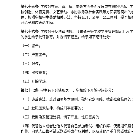
第七十五条
学校对在德、智、体、美等方面全面发展或在思想品德、
技创造、体育竞赛、文艺活动、志愿服务及社会实践等方面表现突出的
体，按照学校学生奖励相关办法，坚持公开、公平、公正原则，授予相
并给予相应表彰奖励。
第七十六条
学校对违反法律法规、《普通高等学校学生管理规定》及
的学生给予批评教育，并视情节轻重，给予如下纪律处分：
（一）
警告；
（二）
严重警告；
（三）
记过；
（四）
留校察看；
（五）
开除学籍。
第七十七条
学生有下列情形之一，学校给予开除学籍处分：
（一）违反宪法，反对四项基本原则、破坏安定团结、扰乱社会秩序的
（二）触犯国家法律，构成刑事犯罪的；
（三）受到治安管理处罚，情节严重、性质恶劣的；
（四）代替他人或者让他人代替自己参加考试、组织作弊、使用通讯设
作弊、向他人出售考试试题或答案牟取利益，以及其他严重作弊或扰乱