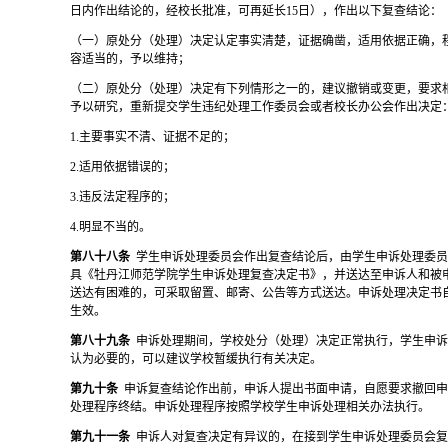
日内作出结论的，经校长批准，可再延长15日），作出以下复查结论：
（一）原处分（处理）决定认定事实清楚，证据确凿，适用依据正确，
容适当的，予以维持；
（二）原处分（处理）决定有下列情形之一的，建议撤销或变更，要求
予以研究，重新提交学生违纪处理工作委员会或者校长办公会作出决定
1.主要事实不清、证据不足的；
2.适用依据错误的；
3.违反法定程序的；
4.明显不当的。
第八十八条
学生申诉处理委员会作出复查结论后，由学生申诉处理委
具《牡丹江师范学院学生申诉处理复查决定书》，并送达至申诉人和被
送达有困难的，可采取留置、邮寄、公告等方式送达。申诉处理决定书
生效。
第八十九条
申诉处理期间，学校处分（处理）决定正常执行，学生申
认为必要的，可以建议学校暂缓执行有关决定。
第九十条
申诉复查结论作出前，申诉人提出书面申请，自愿要求撤回
处理程序终结。申诉处理程序按照学校学生申诉处理相关办法执行。
第九十一条
申诉人对复查决定有异议的，在接到学生申诉处理委员会