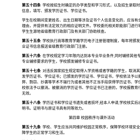
第五十四条
学校按招生时确定的办学类型和学习形式，以及招生录取
信息，填写、颁发学历证书、学位证书。
学生在校期间变更姓名、出生日期等涉及证书个人信息变化的，应当有
理由，并提供有法定效力的相应证明文件。学校委托相关职能部门进行
学生生源地省级教育行政部门及有关部门协助核查。
第五十五条
学校执行高等教育学籍学历电子注册管理制度，每年将颁
业证书信息报送省级教育行政部门注册。
第五十六条
在学校规定学习年限内达到本专业毕业条件
,同时辅修其他
专业辅修要求的学生，学校颁发辅修专业证书。
第五十七条
对违反国家招生规定取得入学资格或者学籍的学生，取消
发学历证书、学位证书；已颁发的学历证书、学位证书，学校依法予以
弊、剽窃、抄袭等学术不端行为或者其他不正当手段获得学历证书、学
校依法予以撤消。被撤消的学历证书、学位证书已注册的，学校报教育
无效。
第五十八条
学历证书和学位证书遗失或者损坏
,经本人申请,学校核实
明书。证明书与原证书具有同等效力。
第四章
校园秩序与课外活动
第五十九条
学校、学生应当共同维护校园正常秩序，保障学校环境安
障学生的正常学习和生活。