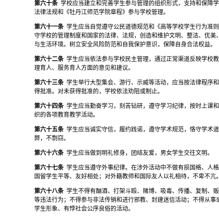
第六十条
学校应当建立和完善学生参与管理的组织形式，支持和保障
法律法规和《牡丹江师范学院章程》参与学校管理。
第六十一条
学生应当自觉遵守公民道德规范和《高等学校学生行为准
守学校的管理制度和国家的法律、法规，创造和维护文明、整洁、优美
与生活环境。树立安全风险防范和自我保护意识，保障自身合法权益。
第六十二条
学生应当依法参与学校民主管理，通过正常渠道反映学校
理育人、服务育人方面的意见和建议。
第六十三条
学生举行大型集会、游行、示威等活动，应当按法律程序
得批准。对未获得批准的，学校依法劝阻或制止。
第六十四条
学生应当勤奋学习，刻苦钻研，遵守学习纪律，按时上课
织的各项教育教学活动。
第六十五条
学生应当诚实守信，履约践诺，遵守学术规范，恪守学术
弊，不剽窃。
第六十六条
学生应当做到明礼修身，团结友爱，男女学生交往文明。
第六十七条
学生应当遵守外事纪律。在涉外活动中不做有损国格、人
国留学生平等、友好相处；对外籍教师和国际友人以礼相待，不卑不亢
第六十八条
学生不得有酗酒、打架斗殴、赌博、吸毒、传播、复制、
等违法行为；不得参与非法传销和进行邪教、封建迷信活动；不得从事
学生形象、有悖社会公序良俗的活动。