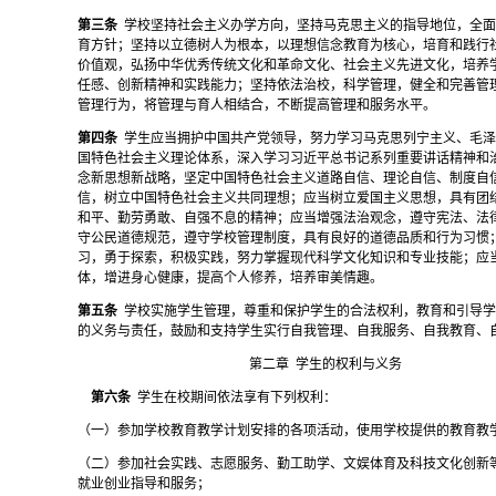
第三条
学校坚持社会主义办学方向，坚持马克思主义的指导地位，全
育方针；坚持以立德树人为根本，以理想信念教育为核心，培育和践行
价值观，弘扬中华优秀传统文化和革命文化、社会主义先进文化，培养
任感、创新精神和实践能力；坚持依法治校，科学管理，健全和完善管
管理行为，将管理与育人相结合，不断提高管理和服务水平。
第四条
学生应当拥护中国共产党领导，努力学习马克思列宁主义、毛
国特色社会主义理论体系，深入学习习近平总书记系列重要讲话精神和
念新思想新战略，坚定中国特色社会主义道路自信、理论自信、制度自
信，树立中国特色社会主义共同理想；应当树立爱国主义思想，具有团
和平、勤劳勇敢、自强不息的精神；应当增强法治观念，遵守宪法、法
守公民道德规范，遵守学校管理制度，具有良好的道德品质和行为习惯
习，勇于探索，积极实践，努力掌握现代科学文化知识和专业技能；应
体，增进身心健康，提高个人修养，培养审美情趣。
第五条
学校实施学生管理，尊重和保护学生的合法权利，教育和引导
的义务与责任，鼓励和支持学生实行自我管理、自我服务、自我教育、
第二章
学生的权利与义务
第六条
学生在校期间依法享有下列权利：
（一）参加学校教育教学计划安排的各项活动，使用学校提供的教育教
（二）参加社会实践、志愿服务、勤工助学、文娱体育及科技文化创新
就业创业指导和服务；