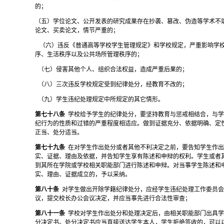
的；
（五）学位论文、公开发表的研究成果存在抄袭、篡改、伪造等学术不
论文、买卖论文，情节严重的；
（六）违反《普通高等学校学生管理规定》和学校规定，严重影响学
序、生活秩序以及公共场所管理秩序的；
（七）侵害其他个人、组织合法权益，造成严重后果的；
（八）三次违反学校规定受到纪律处分，经教育不改的；
（九）学生违纪处理规定中所规定的其它情形。
第七十八条
学校给予学生的纪律处分，要坚持教育与惩戒相结合，与
纪行为的性质和过错的严重程度相适应。做到证据充分、依据明确、定
正当、处分适当。
第七十九条
在对学生作出处分或者其他不利决定之前，要告知学生作
实、证据、理由及依据，并告知学生享有陈述和申辩的权利。学生或者
到其所在学院或学校相关职能部门进行陈述和申辩。对当事学生陈述和
实、理由、证据成立的，予以采纳。
第八十条
对学生做出开除学籍纪律处分，应经学生违纪处理工作委员
议，提交校长办公会议决定，并应当事先进行合法性审查；
第八十一条
学校对学生作出处分和处理决定后，由相关职能部门出具
分决定书。处分决定书应当直接送达学生本人，学生拒绝签收的，可以