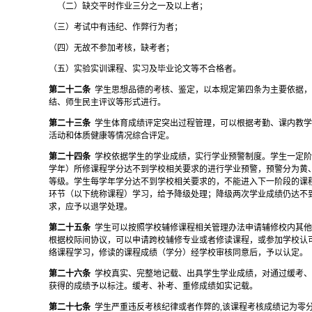
（二）缺交平时作业三分之一及以上者；
（三）
考试中有违纪、作弊行为者；
（四）
无故不参加考核，缺考者；
（五）
实验实训课程、实习及毕业论文等不合格者。
第二十二条
学生思想品德的考核、鉴定，以本规定第四条为主要依据
结、师生民主评议等形式进行。
第二十三条
学生体育成绩评定突出过程管理，可以根据考勤、课内教
活动和体质健康等情况综合评定。
第二十四条
学校依据学生的学业成绩，实行学业预警制度。学生一定
学年）所修课程学分达不到学校相关要求的进行学业预警，预警分为黄
等级。学生每学年学分达不到学校相关要求的，不能进入下一阶段的课
环节（以下统称课程）学习，给予降级处理；降级两次学业成绩仍达不
求，应予以退学处理。
第二十五条
学生可以按照学校辅修课程相关管理办法申请辅修校内其
根据校际间协议，可以申请跨校辅修专业或者修读课程，或参加学校认
络课程学习，修读的课程成绩（学分）经学校审核同意后，予以认定。
第二十六条
学校真实、完整地记载、出具学生学业成绩，对通过缓考
获得的成绩予以标注。缓考、补考、重修成绩如实记载。
第二十七条
学生严重违反考核纪律或者作弊的
,该课程考核成绩记为零