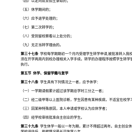
（四）以定向就业招生录取的；
（五）休学期间的；
（六）应予退学处理的；
（七）第二次转学的；
（八）受到留校察看以上处分的；
（九）无正当转学理由的。
第三十七条
学校每学期期初一个月内受理学生转学申请
,被批准转入我
须在开学两周内到校办理相关入学手续。转学的办理程序按照学生转学
执行。
第五节
休学、保留学籍与复学
第三十八条
学生具有下列情况之一者，应予休学：
（一）一学期请假累计超过该学期总学时三分之一者；
（二）经二级甲等以上医院诊断，学生因患有某种疾病，不适宜在校学
（三）因某种特殊原因，本人申请或学校认为应休学者；
（四）经学校审核批准自主创业的学生。
第三十九条
学生休学一般以一年为期，累计不得超过两年。自主创业
学校评估后，依据情况最长可休学八年。