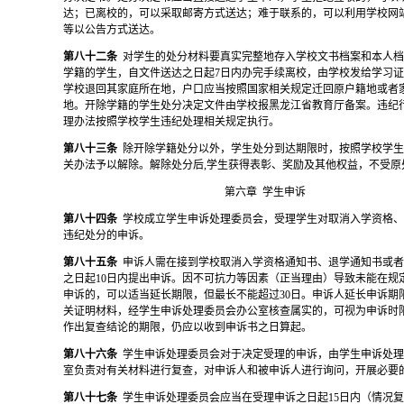
达；已离校的，可以采取邮寄方式送达；难于联系的，可以利用学校网
等以公告方式送达。
第八十二条
对学生的处分材料要真实完整地存入学校文书档案和本人
学籍的学生，自文件送达之日起
7日内办完手续离校，由学校发给学习
学校退回其家庭所在地，户口应当按照国家相关规定迁回原户籍地或者
地。开除学籍的学生处分决定文件由学校报黑龙江省教育厅备案。违纪
理办法按照学校学生违纪处理相关规定执行。
第八十三条
除开除学籍处分以外，学生处分到达期限时，按照学校学
关办法予以解除。解除处分后
,学生获得表彰、奖励及其他权益，不受原
第六章
学生申诉
第八十四条
学校成立学生申诉处理委员会，受理学生对取消入学资格
违纪处分的申诉。
第八十五条
申诉人需在接到学校取消入学资格通知书、退学通知书或
之日起
10日内提出申诉。因不可抗力等因素（正当理由）导致未能在规
申诉的，可以适当延长期限，但最长不能超过30日。申诉人延长申诉期
关证明材料，经学生申诉处理委员会办公室核查属实的，可视为申诉时
作出复查结论的期限，仍应以收到申诉书之日算起。
第八十六条
学生申诉处理委员会对于决定受理的申诉，由学生申诉处
室负责对有关材料进行复查，对申诉人和被申诉人进行询问，开展必要
第八十七条
学生申诉处理委员会应当在受理申诉之日起
15日内（情况复