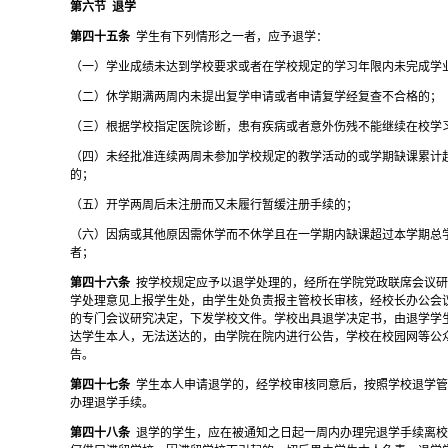
第六节
退学
第四十五条
学生有下列情形之一者，应予退学：
（一）
学业成绩未达到学校要求或者在学校规定的学习年限内未完成学
（二）休学期满两周内未提出复学申请或者申请复学经复查不合格的；
（三）根据学校指定医院诊断，患有疾病或者意外伤残不能继续在校学
（四）未经批准连续两周未参加学校规定的教学活动的或学期缺课累计
的；
（五）开学两周后未注册而又未履行暂缓注册手续的；
（六）因病或其他原因需休学而不休学且在一学期内缺课超过本学期总
者；
第四十六条
按学校规定应予以退学处理的，经所在学院党政联席会议
学处理意见上报学生处，由学生处负责报主管校长审核，经校长办公会
的专门会议研究决定，下发学校文件。学校出具退学决定书，由退学学
达学生本人，无法送达的，由学院在院内进行公告，学校在校园网等公
告。
第四十七条
学生本人申请退学的，经学校审核同意后，按照学校退学
办理退学手续。
第四十八条
退学的学生，应在被通知之日起一周内办理完退学手续离