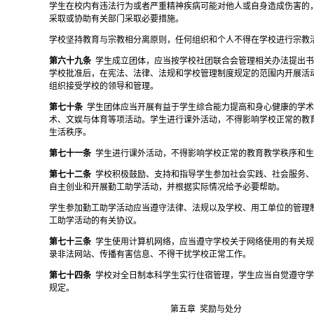
学生在校内有违法行为或者严重精神疾病可能对他人或自身造成伤害的
采取或协助有关部门采取必要措施。
学校坚持教育与宗教相分离原则，任何组织和个人不得在学校进行宗教
第六十九条
学生成立团体，应当按学校社团联合会管理相关办法提出
学校批准后，在宪法、法律、法规和学校管理制度规定的范围内开展活
组织接受学校的领导和管理。
第七十条
学生团体应当开展有益于学生综合能力提高和身心健康的学
术、文娱与体育等项活动。学生进行课外活动，不得影响学校正常的教
生活秩序。
第七十一条
学生进行课外活动，不得影响学校正常的教育教学秩序和
第七十二条
学校积极鼓励、支持和指导学生参加社会实践、社会服务
自主创业和开展勤工助学活动，并根据实际情况给予必要帮助。
学生参加勤工助学活动应当遵守法律、法规以及学校、用工单位的管理
工助学活动的有关协议。
第七十三条
学生使用计算机网络，应当遵守学校关于网络使用的有关
录非法网站、传播有害信息、不得干扰学校正常工作。
第七十四条
学校对全日制本科学生实行住宿管理，学生应当自觉遵守
规定。
第五章
奖励与处分