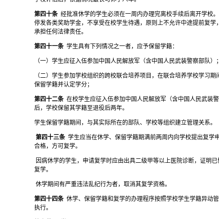
第四十条
经批准休学的学生必须在一周内办理完离校手续后离开学校
停发各类奖助学金，不享受在校学生待遇，原则上不允许中途提前复学
承担任何法律责任。
第四十一条
学生具有下列情况之一者，应予保留学籍：
（一）学生应征入伍参加中国人民解放军（含中国人民武装警察部队）
（二）学生参加学校组织的跨校联合培养项目，在联合培养学校学习期
保留学籍并认定学分；
第四十二条
在校学生应征入伍参加中国人民解放军（含中国人民武装
后，学校保留其学籍至退役后两年。
学生保留学籍期间，与其实际所在的部队、学校等组织建立管理关系。
第四十三条
学生应当在休学、保留学籍期满前两周内向学校提出复学
合格，方可复学。
因病休学的学生，申请复学时应由出具二级甲等以上医院诊断，证明已
复学。
休学期间有严重违法乱纪行为者，取消其复学资格。
第四十四条
休学、保留学籍和复学的办理程序按照学校学生学籍异动
执行。