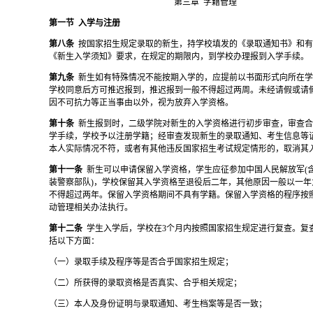
第三章
学籍管理
第一节
入学与注册
第八条
按国家招生规定录取的新生，持学校填发的《录取通知书》和
《新生入学须知》要求，在规定的期限内，到学校办理报到入学手续。
第九条
新生如有特殊情况不能按期入学的，应提前以书面形式向所在
学校同意后方可推迟报到，推迟报到一般不得超过两周。
未经请假或请
因不可抗力等正当事由以外，视为放弃入学资格。
第十条
新生报到时，二级
学院对新生的入学资格进行初步审查，审查
学手续，学校予以注册学籍；经审查发现新生的录取通知、考生信息等
本人实际情况不符，或者有其他违反国家招生考试规定情形的，取消其
第十一条
新生可以申请保留入学资格，学生应征参加中国人民解放军
(
装警察部队)，学校保留其入学资格至退役后二年，其他原因一般以一年
不得超过两年。保留入学资格期间不具有学籍。保留入学资格的程序按
动管理相关办法执行。
第十二条
学生入学后，学校在
3个月内按照国家招生规定进行复查。复
括以下方面：
（一）录取手续及程序等是否合乎国家招生规定；
（二）所获得的录取资格是否真实、合乎相关规定；
（三）本人及身份证明与录取通知、考生档案等是否一致；