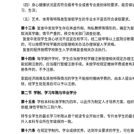
（四）身心健康状况是否符合报考专业或者专业类别体检要求，能否保
习、生活；
（五）艺术、体育等特殊类型录取学生的专业水平是否符合录取要求。
第十三条
复查中发现学生存在弄虚作假、徇私舞弊等情形的，确定为
取消其学籍；情节严重的，移交有关部门调查处理。
复查中发现学生身心状况不适宜在校学习，经二级甲等以上医院诊断
的，可以按照学校学籍异动管理相关办法办理保留入学资格。
复查的程序按照学校新生入学资格复查相关办法执行。
第十四条
每学期开学时，学生应当按学校学籍注册管理相关规定办理
能如期注册的，应当履行暂缓注册手续。未按学校规定缴纳学费或者有
册条件的，不予注册。
家庭经济困难及其他特殊情况的学生不能按时缴纳学费的，由本人提出
核，经学生处批准后可以予以注册。
第二节
学制、学习年限与毕业学分
第十五条
学校本科标准学制为四年，以此作为制定人才培养方案、组
依据
,弹性学制为三到六年。
转专业学生的最长学习年限从首个就读专业开始计算，专升本学生的最
升入本科专业所在年级保持一致。
第十六条
在规定学制内，学业成绩优秀，达到毕业要求的学生，可在