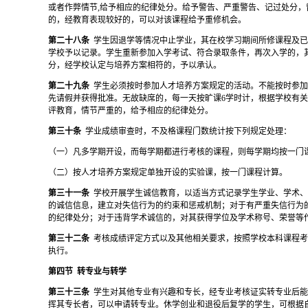
或者作弊情节,给予相应的纪律处分。给予警告、严重警告、记过处分，
的，经教育表现较好的，可以对该课程给予重修机会。
第二十八条
学生因退学等情况中止学业，其在校学习期间所修课程及
学校予以记录。学生重新参加入学考试、符合录取条件，再次入学的，
分，经学校认定与培养方案相符的，予以承认。
第二十九条
学生必须按时参加人才培养方案规定的活动。不能按时参
先请假并获得批准。无故缺席的，每一天按旷课
6学时计，根据学校有
评教育，情节严重的，给予相应的纪律处分。
第三十条
学业成绩审查时，不及格课程门数统计按下列规定处理：
（一）
凡多学期开设，而每学期都进行考核的课程，则每学期均按一门
（二）
按人才培养方案规定单独开设的实验课，按一门课程计算。
第三十一条
学校开展学生诚信教育，以适当方式记录学生学业、学术
的诚信信息，建立对失信行为的约束和惩戒机制；对于有严重失信行为
的纪律处分；对于违背学术诚信的，对其获得学位及学术称号、荣誉等
第三十二条
考核成绩评定方式以及其他相关要求，按照学校本科课程
执行。
第四节
转专业与转学
第三十三条
学生对其他专业有兴趣和专长，经专业考核证实转专业后
挥其专长者，可以申请转专业。休学创业和退役后复学的学生，可根据