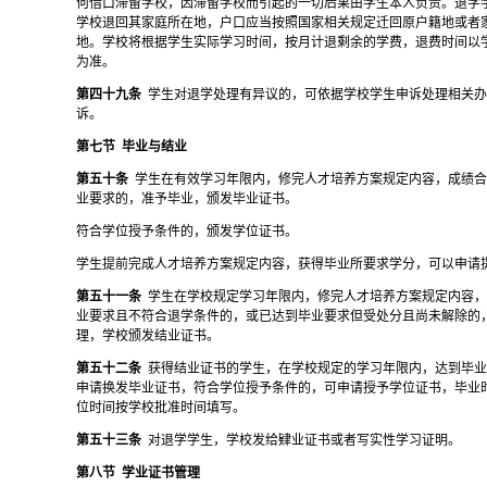
何借口滞留学校，因滞留学校而引起的一切后果由学生本人负责。退学
学校退回其家庭所在地，户口应当按照国家相关规定迁回原户籍地或者
地。学校将根据学生实际学习时间，按月计退剩余的学费，退费时间以
为准。
第四十九条
学生对退学处理有异议的，可依据学校学生申诉处理相关
诉。
第七节
毕业与结业
第五十条
学生在有效学习年限内，修完人才培养方案规定内容，成绩
业要求的，准予毕业，颁发毕业证书。
符合学位授予条件的，颁发学位证书。
学生提前完成人才培养方案规定内容，获得毕业所要求学分，可以申请
第五十一条
学生在学校规定学习年限内，修完人才培养方案规定内容
业要求且不符合退学条件的，或已达到毕业要求但受处分且尚未解除的
理，学校颁发结业证书。
第五十二条
获得结业证书的学生，在学校规定的学习年限内，达到毕
申请换发毕业证书，符合学位授予条件的，可申请授予学位证书，毕业
位时间按学校批准时间填写。
第五十三条
对退学学生，学校发给肄业证书或者写实性学习证明。
第八节
学业证书管理