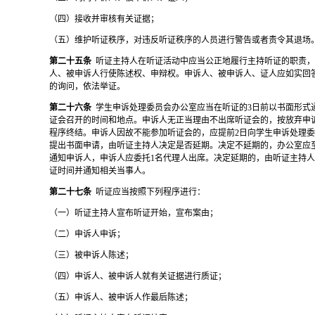
（四）接收并审核有关证据；
（五）维护听证秩序，对违反听证秩序的人员进行警告或者责令其退场
第二十五条
听证主持人在听证活动中应当公正地履行主持听证的职责
人、被申诉人行使陈述权、申辩权。申诉人、被申诉人、证人应如实回
的询问，依法举证。
第二十六条
学生申诉处理委员会办公室应当在听证的
3日前以书面形式
证会召开的时间和地点。申诉人无正当理由不出席听证会的，按放弃申
程序终结。申诉人因故不能参加听证会的，应提前2日向学生申诉处理
提出书面申请，由听证主持人决定是否延期。决定不延期的，办公室应
通知申诉人，申诉人应委托1名代理人出席。决定延期的，由听证主持
证时间并通知相关当事人。
第二十七条
听证应当按照下列程序进行：
（一）听证主持人宣布听证开始，宣布案由；
（二）申诉人申诉；
（三）被申诉人陈述；
（四）申诉人、被申诉人就有关证据进行质证；
（五）申诉人、被申诉人作最后陈述；