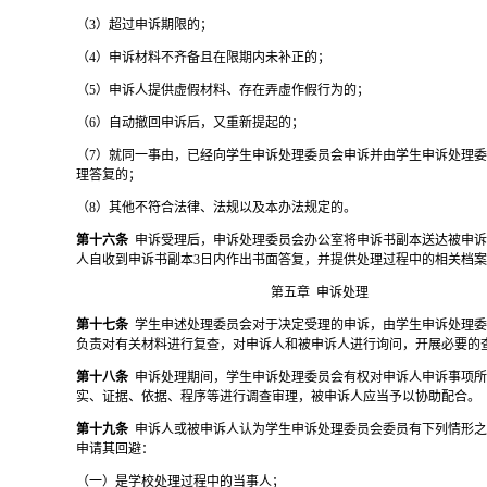
（
3）超过申诉期限的；
（
4）申诉材料不齐备且在限期内未补正的；
（
5）申诉人提供虚假材料、存在弄虚作假行为的；
（
6）自动撤回申诉后，又重新提起的；
（
7）就同一事由，已经向学生申诉处理委员会申诉并由学生申诉处理
理答复的；
（
8）其他不符合法律、法规以及本办法规定的。
第十六条
申诉受理后，申诉处理委员会办公室将申诉书副本送达被申
人自收到申诉书副本
3日内作出书面答复，并提供处理过程中的相关档
第五章
申诉处理
第十七条
学生申述处理委员会对于决定受理的申诉，由学生申诉处理
负责对有关材料进行复查，对申诉人和被申诉人进行询问，开展必要的
第十八条
申诉处理期间，学生申诉处理委员会有权对申诉人申诉事项
实、证据、依据、程序等进行调查审理，被申诉人应当予以协助配合。
第十九条
申诉人或被申诉人认为学生申诉处理委员会委员有下列情形
申请其回避：
（一）是学校处理过程中的当事人；