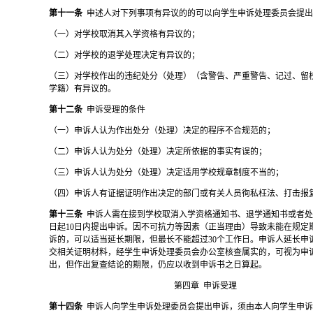
第十一条
申述人对下列事项有异议的的可以向学生申诉处理委员会提
（一）对学校取消其入学资格有异议的；
（二）对学校的退学处理决定有异议的；
（三）对学校作出的违纪处分（处理）（含警告、严重警告、记过、留
学籍）有异议的。
第十二条
申诉受理的条件
（一）申诉人认为作出处分（处理）决定的程序不合规范的；
（二）申诉人认为处分（处理）决定所依据的事实有误的；
（三）申诉人认为处分（处理）决定适用学校规章制度不当的；
（四）申诉人有证据证明作出决定的部门或有关人员徇私枉法、打击报
第十三条
申诉人需在接到学校取消入学资格通知书、退学通知书或者
日起
10日内提出申诉。因不可抗力等因素（正当理由）导致未能在规定
诉的，可以适当延长期限，但最长不能超过30个工作日。申诉人延长申
交相关证明材料，经学生申诉处理委员会办公室核查属实的，可视为申
出，但作出复查结论的期限，仍应以收到申诉书之日算起。
第四章
申诉受理
第十四条
申诉人向学生申诉处理委员会提出申诉，须由本人向学生申