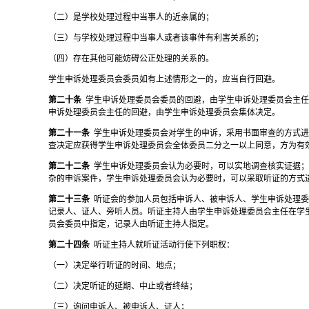
（二）是学校处理过程中当事人的近亲属的；
（三）与学校处理过程中当事人或者该事件有利害关系的；
（四）存在其他可能妨碍公正处理的关系的。
学生申诉处理委员会委员如有上述情形之一的，应当自行回避。
第二十条
学生申诉处理委员会委员的回避，由学生申诉处理委员会主
申诉处理委员会主任的回避，由学生申诉处理委员会集体决定。
第二十一条
学生申诉处理委员会对学生的申诉，采用书面审查的方式
查决定应获得学生申诉处理委员会全体委员二分之一以上同意，方为有
第二十二条
学生申诉处理委员会认为必要时，可以实地调查核实证据
杂的申诉案件，学生申诉处理委员会认为必要时，可以采取听证的方式
第二十三条
听证会的参加人员包括申诉人、被申诉人、学生申诉处理
记录人、证人、旁听人员。听证主持人由学生申诉处理委员会主任在学
员会委员中指定，记录人由听证主持人指定。
第二十四条
听证主持人就听证活动行使下列职权：
（一）决定举行听证的时间、地点；
（二）决定听证的延期、中止或者终结；
（三）询问申诉人、被申诉人、证人；