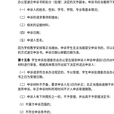
办公室递交申诉书和处分（处理）决定的文件副本。申诉书应当载明下
（一）申诉人的姓名、性别、学号、学院、专业等基本情况；
（二）申诉的请求事项和理由；
（三）相关的证据材料；
（四）申诉日期；
（五）申请人签名。
因为学校教学安排等正当理由，申诉学生无法当面提交申诉书的，可以
的方式递交申诉书。申诉日期以邮戳日期为准。
第十五条
学生申诉处理委员会办公室在接到申诉人申诉申请后
5日内对
材料进行审查，根据具体情况作出如下决定并送达申诉人：
（一）申诉请求符合本办法规定的，予以受理，学生申诉处理委员会办
书之日为受理日期。
（二）申诉材料不齐备，要求申诉人在
3日内补正；无正当理由逾期不
放弃申诉。补正申诉材料所用时间不计入申诉审理期限。
（三）申诉人有下列情形之一的，不予受理，并出具不予受理决定书：
（
1）不属于申诉范围的；
（
2）不符合申诉条件的；