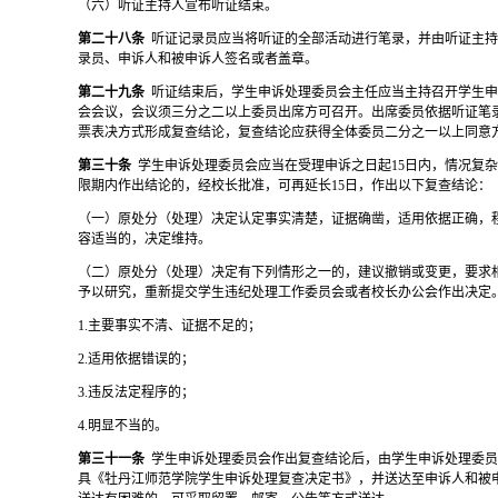
（六）听证主持人宣布听证结束。
第二十八条
听证记录员应当将听证的全部活动进行笔录，并由听证主
录员、申诉人和被申诉人签名或者盖章。
第二十九条
听证结束后，学生申诉处理委员会主任应当主持召开学生
会会议，会议须三分之二以上委员出席方可召开。出席委员依据听证笔
票表决方式形成复查结论，复查结论应获得全体委员二分之一以上同意
第三十条
学生申诉处理委员会应当在受理申诉之日起
15日内，情况复
限期内作出结论的，经校长批准，可再延长15日，作出以下复查结论：
（一）原处分（处理）决定认定事实清楚，证据确凿，适用依据正确，
容适当的，决定维持。
（二）原处分（处理）决定有下列情形之一的，建议撤销或变更，要求
予以研究，重新提交学生违纪处理工作委员会或者校长办公会作出决定
1.主要事实不清、证据不足的；
2.适用依据错误的；
3.违反法定程序的；
4.明显不当的。
第三十一条
学生申诉处理委员会作出复查结论后，由学生申诉处理委
具《牡丹江师范学院学生申诉处理复查决定书》，并送达至申诉人和被