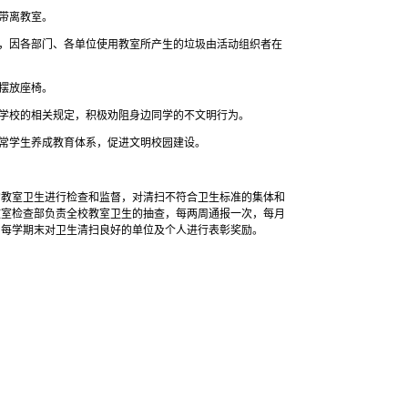
圾带离教室。
行，因各部门、各单位使用教室所产生的垃圾由活动组织者在
，摆放座椅。
行学校的相关规定，积极劝阻身边同学的不文明行为。
日常学生养成教育体系，促进文明校园建设。
的教室卫生进行检查和监督，对清扫不符合卫生标准的集体和
教室检查部负责全校教室卫生的抽查，每两周通报一次，每月
；每学期末对卫生清扫良好的单位及个人进行表彰奖励。