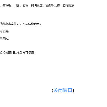
椅、书写板、门窗、窗帘、照明设施、墙面等公物（包括随意
不得移出本室外，更不能移做他用。
常使用。
户关闭。
，经相关部门批准后方可使用。
。
关闭窗口
【
】