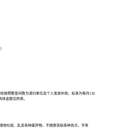
分）
校按照教室间数为清扫单位及个人发放补助，标准为每月130
。具体金额见附表。
内随地吐痰、乱丢各种废弃物，不随意张贴各种告示、字条