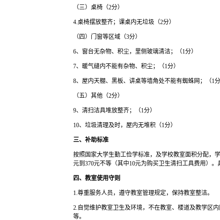
（三）桌椅（2分）
4.桌椅摆放整齐；课桌内无垃圾（2分）
（四）门窗等区域（3分）
6、窗台无杂物、积尘，里侧玻璃清洁；（1分）
7、暖气缝内不能有杂物、积尘；（1分）
8、屋内天棚、黑板、讲桌等墙角处不能有蜘蛛网；（1
（五）其他（2分）
9、清扫洁具堆放整齐；（1分）
10、垃圾清理及时，屋内无堆积（1分）
三、补助标准
按照国家大学生勤工俭学标准，及学校教室面积分配，学
元到370元不等（其中10元为购买卫生清扫工具费用）
四、教室使用守则
1.尊重服务人员，遵守教室管理规定，保持教室整洁。
2.自觉维护教室卫生及环境，不在教室、楼道及教学区
等。