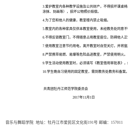
3.爱护教室内各种教学设施及公共财产，不得损坏课桌
涂抹、刻画等），损坏公物照价赔偿。
4.为了您和他人的健康，教室楼内禁止吸烟。
5.教室内的各种家具仅供本教室使用，未经教务处同意
6.不得反锁教室门，不得随意占用教室座位，防碍他人正
7.使用教室注意节约用电，离开教室时自觉关灯，并将窗
8.严禁携带易燃、易爆等危险品进教室，严禁使用明火。
9.学生活动使用教室时，必须填写《教室借用审批表》
10.学生晚自习使用的固定教室，需到教务处教务科备案
共青团牡丹江师范学院委员会
2017年11月1日
音乐与舞蹈学院 地址：牡丹江市爱民区文化街191号 邮编：157011