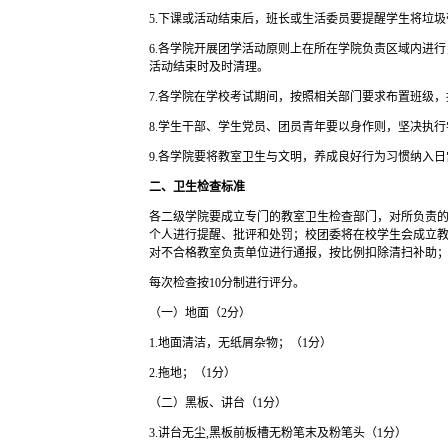
5.下课或活动结束后，班长或生活委员要提醒学生将垃
6.各学院开展团学活动原则上在所在学院负责区域内进
活动结束时及时清理。
7.各学院在学校考试期间，按照相关部门要求布置班级
8.学生干部、学生党员、团员青年要以身作则，坚决执
9.各学院要将教室卫生与文明，养成良好行为习惯纳入
二、卫生检查标准
各二级学院要成立专门的教室卫生检查部门，对所负责
个人进行提醒、批评和处罚；校团委将在校学生会成立
对不合格教室负责单位进行通报，按比例扣除清扫补助
每次检查按10分制进行评分。
（一）地面（2分）
1.地面清洁，无纸屑杂物；（1分）
2.拖地；（1分）
（二）黑板、讲台（1分）
3.讲台无尘,黑板前板槽无粉笔末及粉笔头（1分）