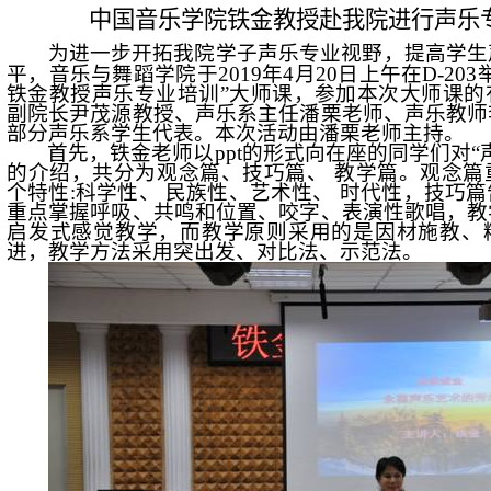
中国音乐学院铁金教授赴我院进行声乐
为进一步开拓我院学子声乐专业视野，提高学生
平，音乐与舞蹈学院于
2019
年
4
月
20
日上午在
D-203
铁金教授声乐专业培训”大师课，参加本次大师课的
副院长尹茂源教授、声乐系主任潘栗老师、声乐教师
部分声乐系学生代表。本次活动由潘栗老师主持。
首先，铁金老师以
ppt
的形式向在座的同学们对“
的介绍，共分为观念篇、技巧篇、 教学篇。观念篇
个特性
:
科学性、 民族性、艺术性、 时代性，技巧
重点掌握呼吸、共鸣和位置、咬字、表演性歌唱，教
启发式感觉教学，而教学原则采用的是因材施教、
进，教学方法采用突出发、对比法、示范法。