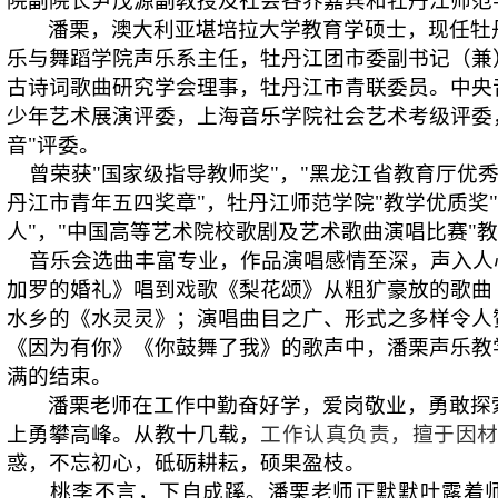
院副院长尹茂源副教授及社会各界嘉宾和牡丹江师范
潘栗，澳大利亚堪培拉大学教育学硕士，现任牡
乐与舞蹈学院声乐系主任，牡丹江团市委副书记（兼
古诗词歌曲研究学会理事，牡丹江市青联委员。中央
少年艺术展演评委，上海音乐学院社会艺术考级评委
音
"
评委。
曾荣获
"
国家级指导教师奖
"
，
"
黑龙江省教育厅优
丹江市青年五四奖章
"
，牡丹江师范学院
"
教学优质奖
"
人
"
，
"
中国高等艺术院校歌剧及艺术歌曲演唱比赛
"
教
音乐会选曲丰富专业，作品演唱感情至深，声入人
加罗的婚礼》唱到戏歌《梨花颂》从粗犷豪放的歌曲
水乡的《水灵灵》；演唱曲目之广、形式之多样令人
《因为有你》《你鼓舞了我》的歌声中，潘栗声乐教
满的结束。
潘栗老师在工作中勤奋好学，爱岗敬业，勇敢探
上勇攀高峰。从教十几载，
工作认真负责，擅于因
惑，不忘初心，砥砺耕耘，硕果盈枝。
桃李不言，下自成蹊。潘栗老师正默默吐露着